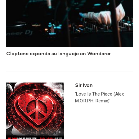
Claptone expande su lenguaje en Wanderer
Sir Ivan
‘Love Is The Piece (Alex
M.O.R.P.H. Remix)’