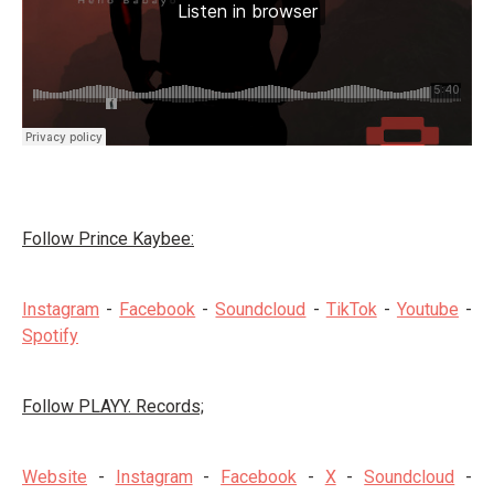
Follow Prince Kaybee:
Instagram
-
Facebook
-
Soundcloud
-
TikTok
-
Youtube
-
Spotify
Follow PLAYY. Records;
Website
-
Instagram
-
Facebook
-
X
-
Soundcloud
-