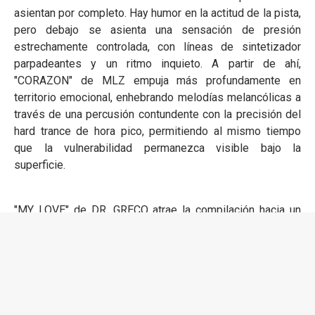
asientan por completo. Hay humor en la actitud de la pista,
pero debajo se asienta una sensación de presión
estrechamente controlada, con líneas de sintetizador
parpadeantes y un ritmo inquieto. A partir de ahí,
"CORAZON" de MLZ empuja más profundamente en
territorio emocional, enhebrando melodías melancólicas a
través de una percusión contundente con la precisión del
hard trance de hora pico, permitiendo al mismo tiempo
que la vulnerabilidad permanezca visible bajo la
superficie.
"MY LOVE" de DR. GRECO atrae la compilación hacia un
territorio más oscuro. El tema cambia la inmediatez por la
hipnosis, estirando su energía a través de la repetición y
la tensión en las frecuencias bajas en lugar de una
liberación explosiva. Se siente diseñado para el punto de
la noche en que el agotamiento y la adrenalina comienzan
a desdibujarse. Cerrando el lanzamiento, "Blow a Kiss" de