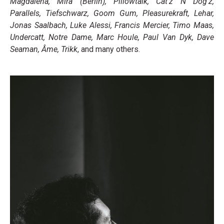
Magdalena, Mira (Berlin), Pillowtalk, Cat’z N Dog’z,
Parallels, Tiefschwarz, Goom Gum, Pleasurekraft, Lehar,
Jonas Saalbach, Luke Alessi, Francis Mercier, Timo Maas,
Undercatt, Notre Dame, Marc Houle, Paul Van Dyk, Dave
Seaman, Âme, Trikk
, and many others.