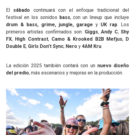
El
sábado
continuará con el enfoque tradicional del
festival en los sonidos
bass
, con un lineup que incluye
drum & bass, grime, jungle, garage
y
UK rap
. Los
primeros artistas confirmados son:
Giggs
,
Andy C
,
Shy
FX
,
High Contrast
,
Camo & Krooked B2B Mefjus
,
D
Double E
,
Girls Don’t Sync
,
Nero
y
4AM Kru
.
La edición 2025 también contará con un
nuevo diseño
del predio
, más escenarios y mejoras en la producción.