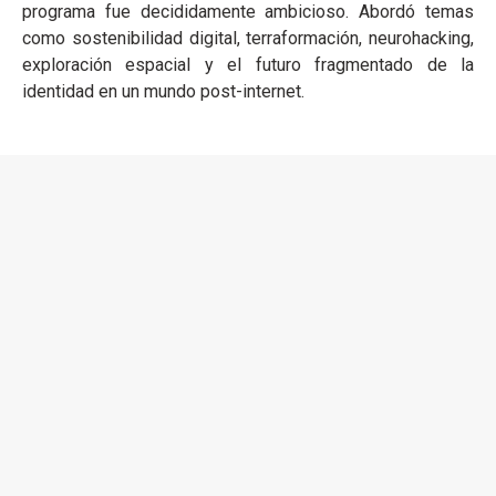
programa fue decididamente ambicioso. Abordó temas
como sostenibilidad digital, terraformación, neurohacking,
exploración espacial y el futuro fragmentado de la
identidad en un mundo post-internet.
Figuras como Libby Heaney, Tega Brain, Rebecca Fiebrink,
Xin Liu, Albert.DATA y Danielle Braithwaite-Shirley tomaron
el escenario. El estreno de “Ama” de Maria Arnal convirtió
el sonido en ritual. El
Project Area
volvió con más de 60
instalaciones de colectivos globales, instituciones y
gigantes tecnológicos como Ableton, DeepMind,
AlphaTheta, Reset Networks y voces emergentes a través
de
AI & Music powered by S+T+ARTS
. El nuevo
Communities Program
puso en el centro a colectivos
independientes como Barcelona Music Tech Hub y The
Generative Art Museum.