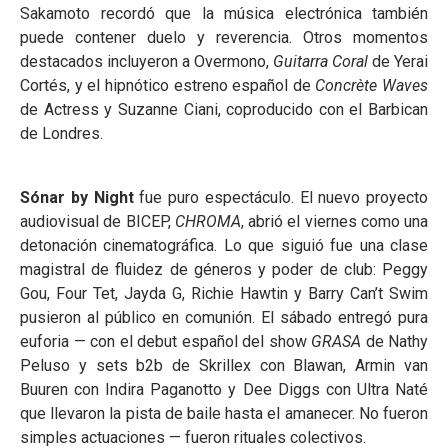
Sakamoto recordó que la música electrónica también
puede contener duelo y reverencia. Otros momentos
destacados incluyeron a Overmono,
Guitarra Coral
de Yerai
Cortés, y el hipnótico estreno español de
Concrète Waves
de Actress y Suzanne Ciani, coproducido con el Barbican
de Londres.
Sónar by Night
fue puro espectáculo. El nuevo proyecto
audiovisual de BICEP,
CHROMA
, abrió el viernes como una
detonación cinematográfica. Lo que siguió fue una clase
magistral de fluidez de géneros y poder de club: Peggy
Gou, Four Tet, Jayda G, Richie Hawtin y Barry Can’t Swim
pusieron al público en comunión. El sábado entregó pura
euforia — con el debut español del show
GRASA
de Nathy
Peluso y sets b2b de Skrillex con Blawan, Armin van
Buuren con Indira Paganotto y Dee Diggs con Ultra Naté
que llevaron la pista de baile hasta el amanecer. No fueron
simples actuaciones — fueron rituales colectivos.