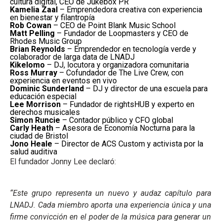
cultura digital, CEO de Jukebox PR
Kamelia Zaal
– Emprendedora creativa con experiencia
en bienestar y filantropía
Rob Cowan
– CEO de Point Blank Music School
Matt Pelling
– Fundador de Loopmasters y CEO de
Rhodes Music Group
Brian Reynolds
– Emprendedor en tecnología verde y
colaborador de larga data de LNADJ
Kikelomo
– DJ, locutora y organizadora comunitaria
Ross Murray
– Cofundador de The Live Crew, con
experiencia en eventos en vivo
Dominic Sunderland
– DJ y director de una escuela para
educación especial
Lee Morrison
– Fundador de rightsHUB y experto en
derechos musicales
Simon Runcie
– Contador público y CFO global
Carly Heath
– Asesora de Economía Nocturna para la
ciudad de Bristol
Jono Heale
– Director de ACS Custom y activista por la
salud auditiva
El fundador Jonny Lee declaró:
“Este grupo representa un nuevo y audaz capítulo para
LNADJ. Cada miembro aporta una experiencia única y una
firme convicción en el poder de la música para generar un