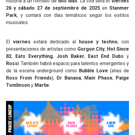
historia a un formato de
dos días
. La cita será el
viernes
26 y sábado 27 de septiembre de 2025
en
Stanmer
Park
, y contará con días temáticos según los estilos
musicales.
El
viernes
estará dedicado al
house y techno
, con
presentaciones de artistas como
Gorgon City
,
Hot Since
82
,
Eats Everything
,
Josh Baker
,
East End Dubs
y
Rossi
. También habrá espacio para talentos emergentes y
de la escena underground como
Bubble Love
(alias de
Ross From Friends
),
Dr Banana
,
Main Phase
,
Paige
Tomlinson
y
Marlie
.