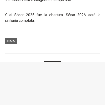
Y si Sónar 2025 fue la obertura, Sónar 2026 será la
sinfonía completa.
INICIO
NOTICIAS
GALLERY: MIXMAG IBIZA
SESSIONS
Las mejores capturas de la inauguración de la primera
residencia a gran escala de Mixmag en Ibiza