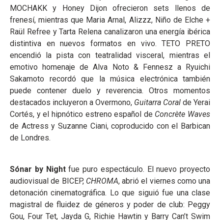
MOCHAKK y Honey Dijon ofrecieron sets llenos de
frenesí, mientras que Maria Arnal, Alizzz, Niño de Elche +
Raül Refree y Tarta Relena canalizaron una energía ibérica
distintiva en nuevos formatos en vivo. TETO PRETO
encendió la pista con teatralidad visceral, mientras el
emotivo homenaje de Alva Noto & Fennesz a Ryuichi
Sakamoto recordó que la música electrónica también
puede contener duelo y reverencia. Otros momentos
destacados incluyeron a Overmono,
Guitarra Coral
de Yerai
Cortés, y el hipnótico estreno español de
Concrète Waves
de Actress y Suzanne Ciani, coproducido con el Barbican
de Londres.
Sónar by Night
fue puro espectáculo. El nuevo proyecto
audiovisual de BICEP,
CHROMA
, abrió el viernes como una
detonación cinematográfica. Lo que siguió fue una clase
magistral de fluidez de géneros y poder de club: Peggy
Gou, Four Tet, Jayda G, Richie Hawtin y Barry Can’t Swim