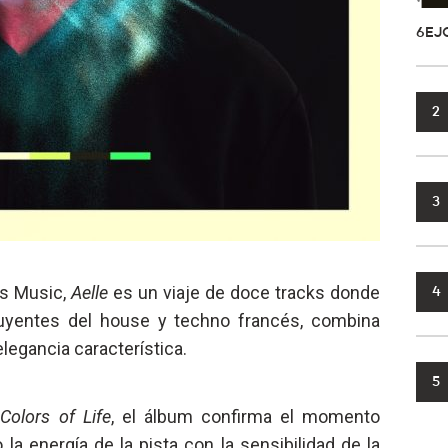
6EJ
2
3
ns Music,
Aelle
es un viaje de doce tracks donde
4
luyentes del house y techno francés, combina
legancia característica.
5
y
Colors of Life
, el álbum confirma el momento
 la energía de la pista con la sensibilidad de la