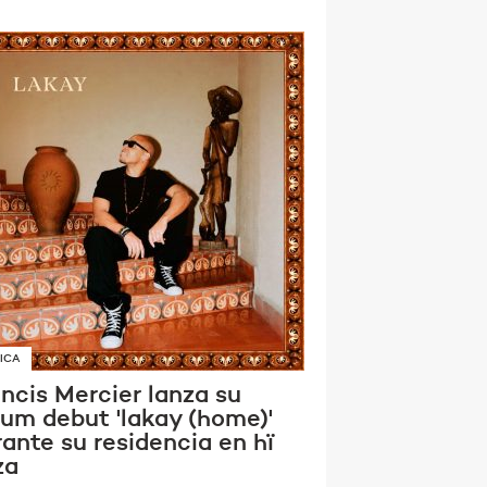
ICA
ncis Mercier lanza su
bum debut 'lakay (home)'
ante su residencia en hï
za