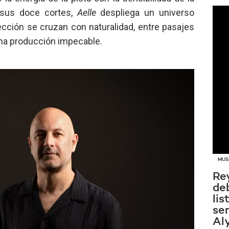
 sus doce cortes,
Aelle
despliega un universo
ección se cruzan con naturalidad, entre pasajes
na producción impecable.
MUS
Re
de
lis
sen
Al