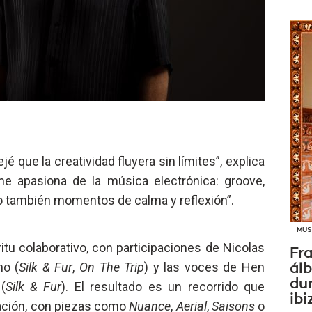
 que la creatividad fluyera sin límites”, explica
me apasiona de la música electrónica: groove,
o también momentos de calma y reflexión”.
MUS
tu colaborativo, con participaciones de Nicolas
Fra
no (
Silk & Fur
,
On The Trip
) y las voces de Hen
ál
dur
(
Silk & Fur
). El resultado es un recorrido que
ibi
plación, con piezas como
Nuance
,
Aerial
,
Saisons
o