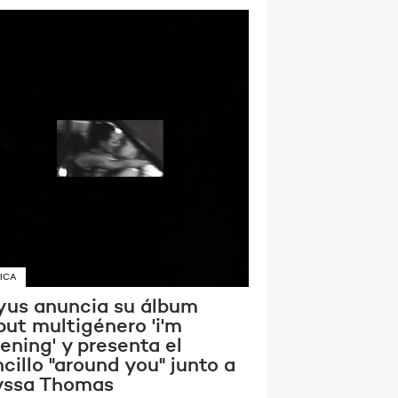
ICA
yus anuncia su álbum
but multigénero 'i'm
tening' y presenta el
cillo "around you" junto a
yssa Thomas