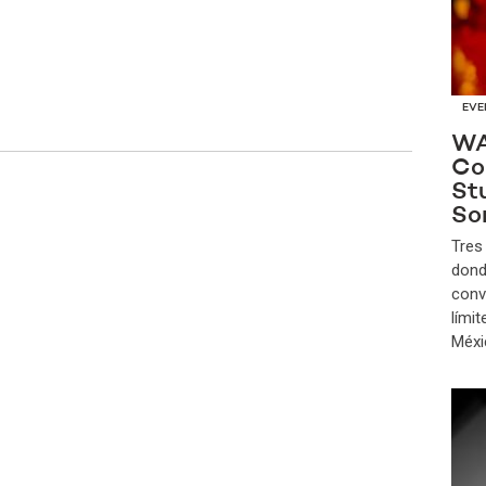
EVE
WA
Co
St
So
Tres
donde
conv
lími
Méxi