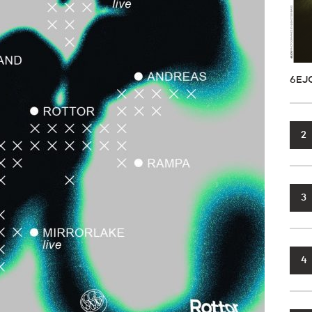
6EJ
2
3
4