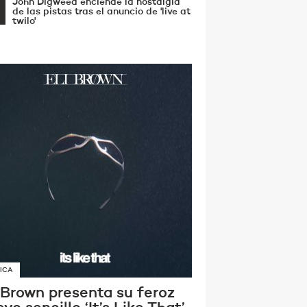
John Digweed enciende la nostalgia
de las pistas tras el anuncio de 'live at
twilo'
ICA
 Brown presenta su feroz