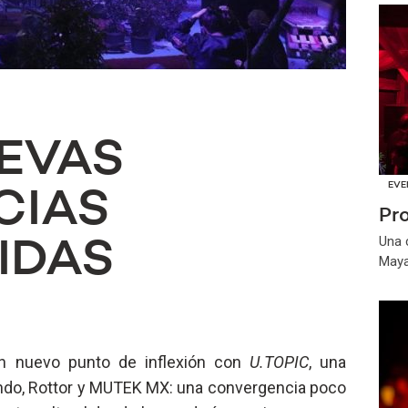
EVAS
EVE
CIAS
Pr
Una 
IDAS
May
n nuevo punto de inflexión con
U.TOPIC
, una
undo, Rottor y MUTEK MX: una convergencia poco