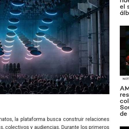
nue
el
ál
NOT
AM
re
co
Sou
de
atos, la plataforma busca construir relaciones
s, colectivos y audiencias. Durante los primeros