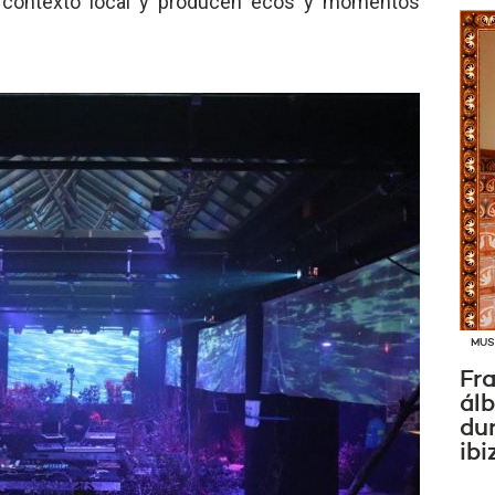
l contexto local y producen ecos y momentos
MUS
Fra
ál
dur
ibi