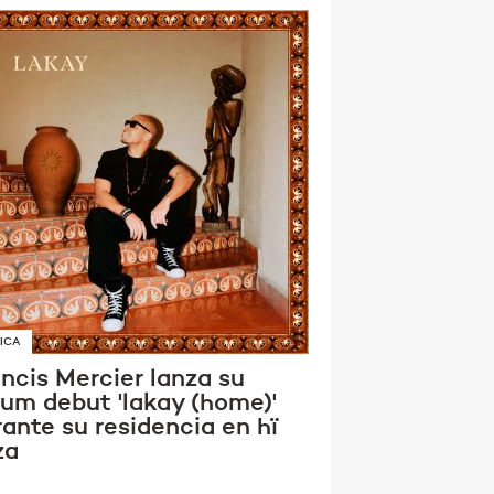
ICA
ncis Mercier lanza su
bum debut 'lakay (home)'
ante su residencia en hï
za