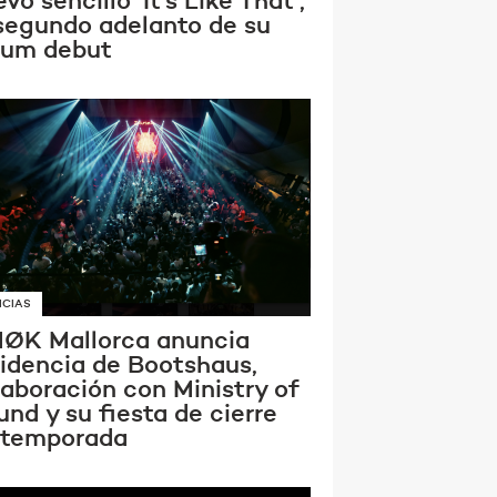
vo sencillo ‘It’s Like That’,
 segundo adelanto de su
bum debut
ICIAS
ØK Mallorca anuncia
sidencia de Bootshaus,
laboración con Ministry of
nd y su fiesta de cierre
 temporada