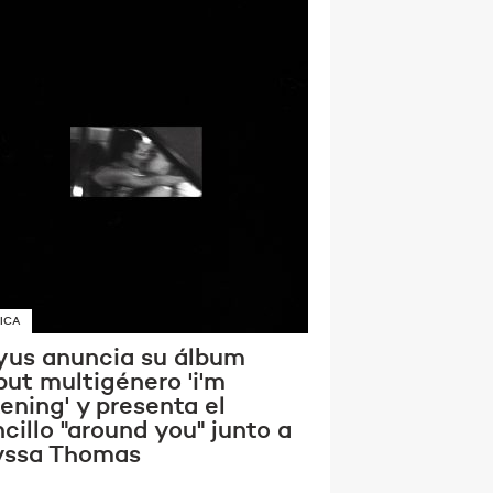
ICA
yus anuncia su álbum
but multigénero 'i'm
tening' y presenta el
cillo "around you" junto a
yssa Thomas