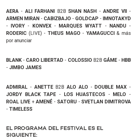
AERA
-
ALI FARHANI
B2B
SHAN NASH
-
ANDRE VII
-
ARMEN MIRAN
-
CABIZBAJO
-
GOLDCAP
-
IMNOTAKYD
-
IVORY
-
KONVEX
-
MARQUES WYATT
-
NANDU
-
RODERIC
(LIVE) -
THEUS MAGO
-
YAMAGUCCI
& más
por anunciar
BLANK
-
CARO LIBERTAD
-
COLOSSIO
B2B
GÁME
-
HBB
-
JIMBO JAMES
ADMIRAL
-
ANETTE
B2B
ALO ALO
-
DOUBLE MAX
-
JORDY BLACK TAPE
-
LOS HUASTECOS
-
MELO
-
ROAL LIVE
+
AMENÉ
-
SATORU
-
SVETLAN DIMITROVA
-
TIMELESS
EL PROGRAMA DEL FESTIVAL ES EL
SIGUIENTE: