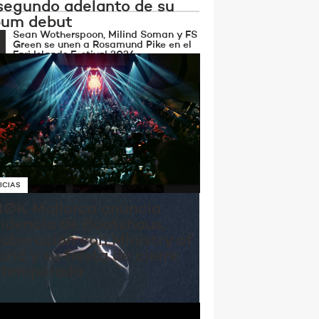
 segundo adelanto de su
bum debut
Sean Wotherspoon, Milind Soman y FS
Green se unen a Rosamund Pike en el
Fari Islands Festival 2026
John Digweed enciende la nostalgia
de las pistas tras el anuncio de 'live at
twilo'
ICIAS
ØK Mallorca anuncia
sidencia de Bootshaus,
laboración con Ministry of
und y su fiesta de cierre
 temporada