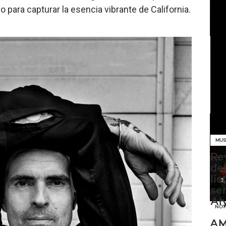
o para capturar la esencia vibrante de California.
MUS
Eli
nue
el
ál
MUS
Re
de
lis
sen
Al
NOT
AM