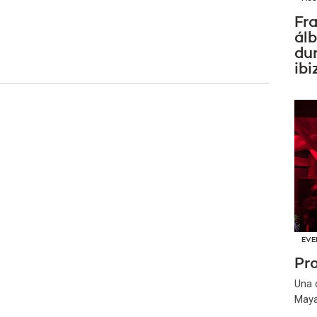
Fra
ál
dur
ibi
EVE
Pr
Una 
May