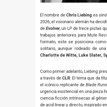
El nombre de
Chris Liebing
es sinó
2026, el visionario alemán ha decid
de
Evolver
, un LP de trece pistas q
trabajos anteriores para Mute Rec
formato, este se posiciona como
solitario, aunque rodeado de una
Charlotte de Witte, Luke Slater, S
Como primer adelanto, Liebing pre
a través de
CLR
. El tema que da tít
el icónico replicante de
Blade Runn
urgencia existencial en una pieza h
ciencia ficción intrínsecas al géner
de acid linear y directo, inspirado 