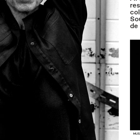
re
co
Sou
de
MUS