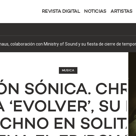
REVISTA DIGITAL
NOTICIAS
ARTISTAS
MÁS 
1
us, colaboración con Ministry of Sound y su fiesta de cierre de tempo
MUSICA
N SÓNICA. CHRI
 ‘EVOLVER’, SU P
CHNO EN SOLITA