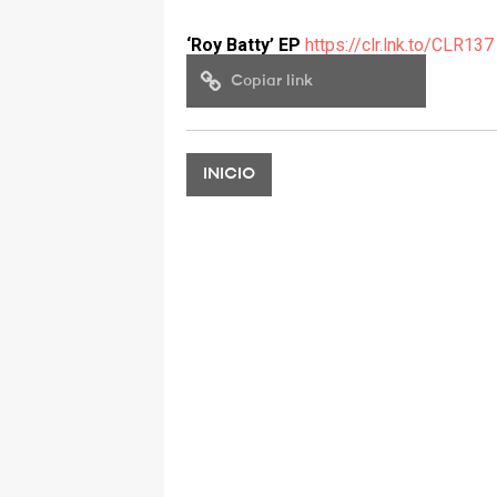
‘Roy Batty’ EP
https://clr.lnk.to/CLR137
Copiar link
INICIO