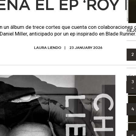
ENA EL EP ‘ROY B
on un álbum de trece cortes que cuenta con colaboraciones de
6EJ
Daniel Miller, anticipado por un ep inspirado en Blade Runner
LAURA LIENDO
23 JANUARY 2026
2
MÁS 
3
1
4