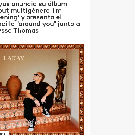
yus anuncia su álbum
but multigénero 'i'm
tening' y presenta el
cillo "around you" junto a
yssa Thomas
ICA