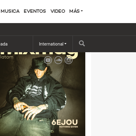
MUSICA
EVENTOS
VIDEO
MÁS
POPULAR
rada
International
S LIEBING
RIMER LP
RIO, Y