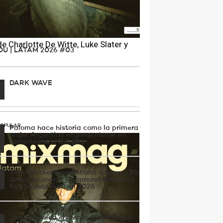
ATTY’
 Charlotte De Witte, Luke Slater y
OU | LATAM 2026 #03
.
DARK WAVE
POPULAR
Paloma hace historia como la primera
mujer Argentina en presentarse en
Tomorrowland Bélgica
Sean Wotherspoon, Milind Soman y FS
Green se unen a Rosamund Pike en el
Fari Islands Festival 2026
John Digweed enciende la nostalgia