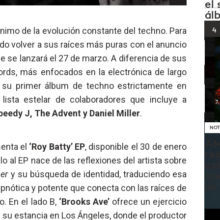
el
ál
nimo de la evolución constante del techno. Para
4
ido volver a sus raíces más puras con el anuncio
ue se lanzará el 27 de marzo. A diferencia de sus
ords, más enfocados en la electrónica de largo
5
 su primer álbum de techno estrictamente en
 lista estelar de colaboradores que incluye a
peedy J, The Advent y Daniel Miller
.
NOT
AM
senta el
‘Roy Batty’ EP
, disponible el 30 de enero
re
ulo al EP nace de las reflexiones del artista sobre
co
er
y su búsqueda de identidad, traduciendo esa
So
de
ipnótica y potente que conecta con las raíces de
o. En el lado B,
‘Brooks Ave’
ofrece un ejercicio
en su estancia en Los Ángeles, donde el productor