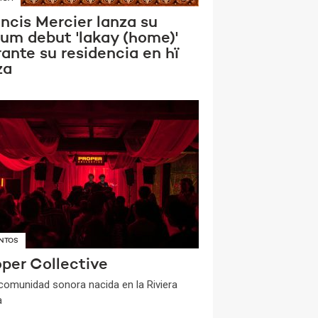
ncis Mercier lanza su
bum debut 'lakay (home)'
ante su residencia en hï
za
NTOS
oper Collective
comunidad sonora nacida en la Riviera
a