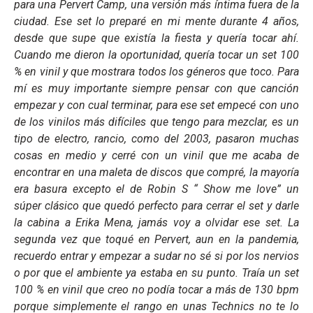
para una Pervert Camp, una versión más íntima fuera de la
ciudad. Ese set lo preparé en mi mente durante 4 años,
desde que supe que existía la fiesta y quería tocar ahí.
Cuando me dieron la oportunidad, quería tocar un set 100
% en vinil y que mostrara todos los géneros que toco. Para
mí es muy importante siempre pensar con que canción
empezar y con cual terminar, para ese set empecé con uno
de los vinilos más difíciles que tengo para mezclar, es un
tipo de electro, rancio, como del 2003, pasaron muchas
cosas en medio y cerré con un vinil que me acaba de
encontrar en una maleta de discos que compré, la mayoría
era basura excepto el de Robin S “ Show me love” un
súper clásico que quedó perfecto para cerrar el set y darle
la cabina a Erika Mena, jamás voy a olvidar ese set. La
segunda vez que toqué en Pervert, aun en la pandemia,
recuerdo entrar y empezar a sudar no sé si por los nervios
o por que el ambiente ya estaba en su punto. Traía un set
100 % en vinil que creo no podía tocar a más de 130 bpm
porque simplemente el rango en unas Technics no te lo