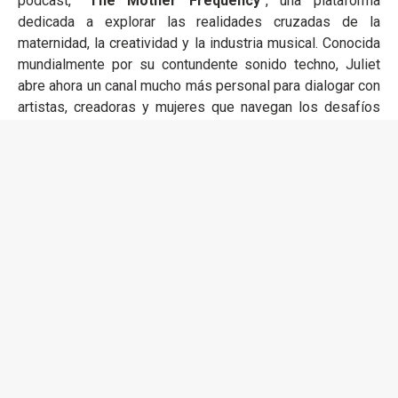
podcast,
"The Mother Frequency"
, una plataforma
dedicada a explorar las realidades cruzadas de la
maternidad, la creatividad y la industria musical. Conocida
mundialmente por su contundente sonido techno, Juliet
abre ahora un canal mucho más personal para dialogar con
artistas, creadoras y mujeres que navegan los desafíos
de mantener una carrera global mientras crían una familia.
El podcast se sitúa en la intersección de la vida en la
carretera, la identidad más allá del alias artístico y el
equilibrio —a menudo invisible— entre el éxito profesional
y el rol de madre. Lejos de las narrativas pulidas y los
filtros de redes sociales,
"The Mother Frequency"
se
enfoca en experiencias reales, desde los momentos de
éxtasis creativo hasta las dificultades personales que
nadie suele mencionar en la cultura electrónica. El primer
episodio se estrenó el pasado
6 de mayo
con la
participación de la DJ australiana
Sunshine
, marcando el