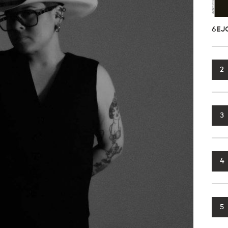
6EJ
2
3
4
5