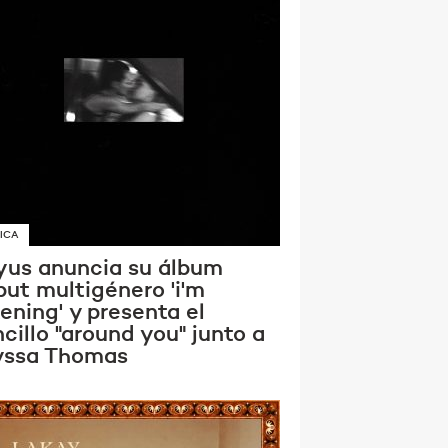
ICA
yus anuncia su álbum
but multigénero 'i'm
tening' y presenta el
cillo "around you" junto a
yssa Thomas