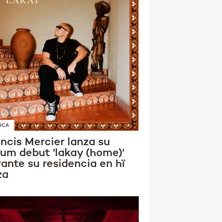
ICA
ncis Mercier lanza su
bum debut 'lakay (home)'
ante su residencia en hï
za