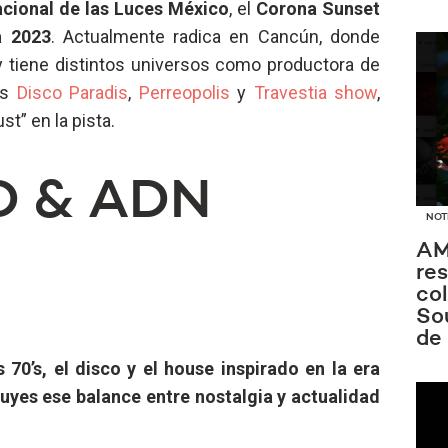
nacional de las Luces México
, el
Corona Sunset
a 2023
. Actualmente radica en Cancún, donde
 tiene distintos universos como productora de
as
Disco Paradis
,
Perreopolis
y
Travestia show
,
t” en la pista.
D & ADN
NOT
AM
re
co
Sou
de
70’s, el disco y el house inspirado en la era
uyes ese balance entre nostalgia y actualidad