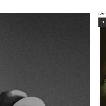
MÁS 
1