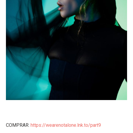
COMPRAR:
https://wearenotalone.lnk.to/part9